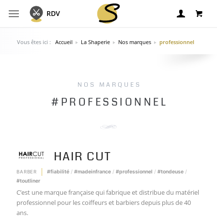
Panier
RDV
Vous êtes ici :
Accueil
La Shaperie
Nos marques
professionnel
Votre panier est vide
Retour
NOS MARQUES
#PROFESSIONNEL
HAIR CUT
fiabilité
madeinfrance
professionnel
tondeuse
BARBER
toutliner
C’est une marque française qui fabrique et distribue du matériel
professionnel pour les coiffeurs et barbiers depuis plus de 40
ans.