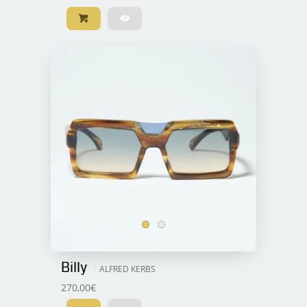
Billy
ALFRED KERBS
270,00
€