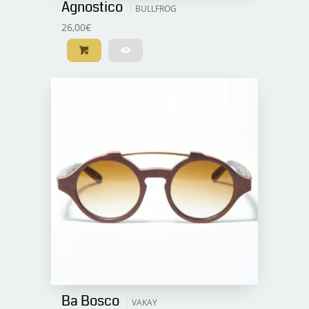
Agnostico
BULLFROG
26,00
€
Ba Bosco
VAKAY