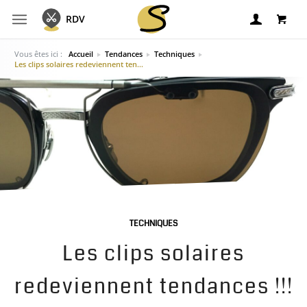
Panier
RDV
Vous êtes ici :
Accueil
Tendances
Techniques
Les clips solaires redeviennent tendances !!!
Votre panier est vide
Retour
TECHNIQUES
Les clips solaires
redeviennent tendances !!!