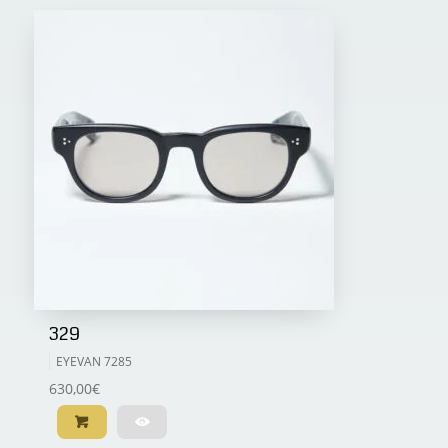
329
EYEVAN 7285
630,00
€