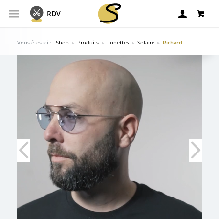
Panier
RDV
Vous êtes ici :
Shop
Produits
Lunettes
Solaire
Richard
Votre panier est vide
Retour